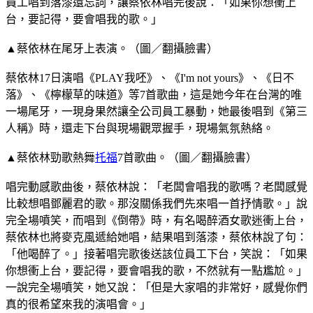
員工唱到落漆還忘詞，讓蔡依林唱完後說：「如果你想衝上
台，要記得，要會唱我的歌。」
▲蔡依林在尾牙上表演。（圖／翻攝臉書）
蔡依林17日演唱《PLAY我呸》、《I'm not yours》、《日不
落》、《檸檬草的味道》等7首歌曲，這是她今年在台灣的唯
一場尾牙，一現身果然讓全公司員工暴動，她最後唱到《第三
人稱》時，還走下台與現場觀眾握手，現場氣氛熱絡。
▲蔡依林勁歌熱舞
托福
7首歌曲。（圖／翻攝臉書）
唱完動感歌曲後，蔡依林說：「老闆會唱我的歌嗎？老闆感覺
比較想唱鄧麗君的歌。那沒關係我們先來唱一首抒情歌。」說
完全場噴笑，而唱到《倒帶》時，有名喝醉酒女歌迷衝上台，
蔡依林也將麥克風遞給她唱，結果唱到落漆，蔡依林說了句：
「他喝醉了。」接著唱完歌後送該位員工下台，笑說：「如果
你想衝上台，要記得，要會唱我的歌，不然就有一點尷尬。」
一說完全場噴笑，她又說：「但是大家唱的非常好，感覺你們
真的很希望來我的演唱會。」