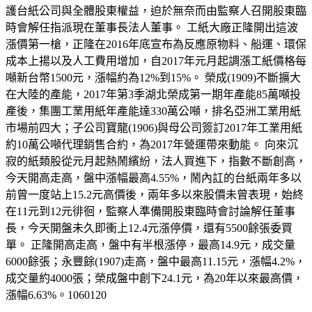
護台紙公司與全體股東權益，迫於無奈而由監察人召開股東臨
時會解任指派現在董事長法人董事。 工紙大廠正隆開出這波
漲價第一槍，正隆在2016年底宣布為反應原物料、船運、環保
成本上揚以及人工費用增加，自2017年元月起調漲工紙價格每
噸新台幣1500元，漲幅約為12%到15%。 榮成(1909)不斷擴大
在大陸的產能，2017年第3季湖北榮成第一期年產能85萬噸投
產後，集團工業用紙年產能達330萬公噸，排名亞洲工業用紙
市場前四大；子公司寶龍(1906)與母公司簽訂2017年工業用紙
約10萬公噸代理銷售合約，為2017年營運帶來動能。 向來沉
寂的紙類股從元月起熱鬧繽紛，法人買進下，指數不斷創高，
今天開高走高，盤中漲幅最高4.55%，鬧內訌的台紙兩年多以
前曾一度站上15.2元高價後，兩年多以來股價未曾表現，始終
在11元到12元徘徊，監察人準備開股東臨時會討論解任董事
長，今天開盤未久即衝上12.4元漲停價，還有5500餘張委買
單。 正隆開高走高，盤中有半根漲停，最高14.9元，成交量
6000餘張；永豐餘(1907)走高，盤中最高11.15元，漲幅4.2%，
成交量約4000張；榮成盤中創下24.1元，為20年以來最高價，
漲幅6.63%。1060120