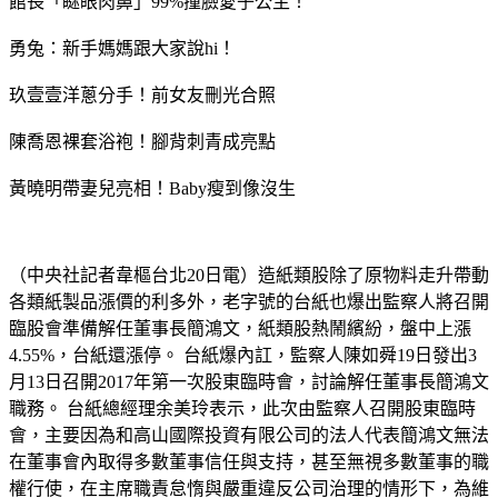
館長「瞇眼肉鼻」99%撞臉愛子公主！
勇兔：新手媽媽跟大家說hi！
玖壹壹洋蔥分手！前女友刪光合照
陳喬恩裸套浴袍！腳背刺青成亮點
黃曉明帶妻兒亮相！Baby瘦到像沒生
（中央社記者韋樞台北20日電）造紙類股除了原物料走升帶動
各類紙製品漲價的利多外，老字號的台紙也爆出監察人將召開
臨股會準備解任董事長簡鴻文，紙類股熱鬧繽紛，盤中上漲
4.55%，台紙還漲停。 台紙爆內訌，監察人陳如舜19日發出3
月13日召開2017年第一次股東臨時會，討論解任董事長簡鴻文
職務。 台紙總經理余美玲表示，此次由監察人召開股東臨時
會，主要因為和高山國際投資有限公司的法人代表簡鴻文無法
在董事會內取得多數董事信任與支持，甚至無視多數董事的職
權行使，在主席職責怠惰與嚴重違反公司治理的情形下，為維