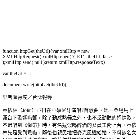
function httpGet(theUrl){var xmlHttp = new
XMLHttpRequest();xmlHttp.open( 'GET' , theUrl, false
);xmlHttp.send( null );return xmlHttp.responseText;}
var theUrl = '';
document.write(httpGet(theUrl));
記者盧薇淩／台北報導
蔡依林（Jolin）17日在華碩尾牙演唱7首歌曲，她一登場馬上
讓台下歌迷嗨翻，除了動感熱舞之外，也不乏動聽的抒情歌，
不過唱到《倒帶》時，有名疑似喝醉酒的女員工衝上台，蔡依
林先是受到驚嚇，隨後也親民地把麥克風遞給她，不料該名女