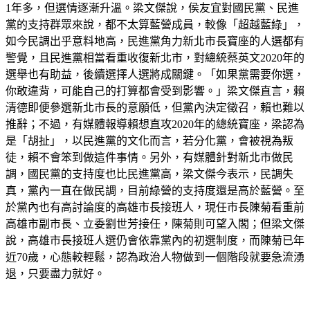
1年多，但選情逐漸升溫。梁文傑說，侯友宜對國民黨、民進
黨的支持群眾來說，都不太算藍營成員，較像「超越藍綠」，
如今民調出乎意料地高，民進黨角力新北市長寶座的人選都有
警覺，且民進黨相當看重收復新北市，對總統蔡英文2020年的
選舉也有助益，後續選擇人選將成關鍵。「如果黨需要你選，
你敢違背，可能自己的打算都會受到影響。」梁文傑直言，賴
清德即便參選新北市長的意願低，但黨內決定徵召，賴也難以
推辭；不過，有媒體報導賴想直攻2020年的總統寶座，梁認為
是「胡扯」，以民進黨的文化而言，若分化黨，會被視為叛
徒，賴不會笨到做這件事情。另外，有媒體針對新北市做民
調，國民黨的支持度也比民進黨高，梁文傑今表示，民調失
真，黨內一直在做民調，目前綠營的支持度還是高於藍營。至
於黨內也有高討論度的高雄市長接班人，現任市長陳菊看重前
高雄市副市長、立委劉世芳接任，陳菊則可望入閣；但梁文傑
說，高雄市長接班人選仍會依靠黨內的初選制度，而陳菊已年
近70歲，心態較輕鬆，認為政治人物做到一個階段就要急流湧
退，只要盡力就好。