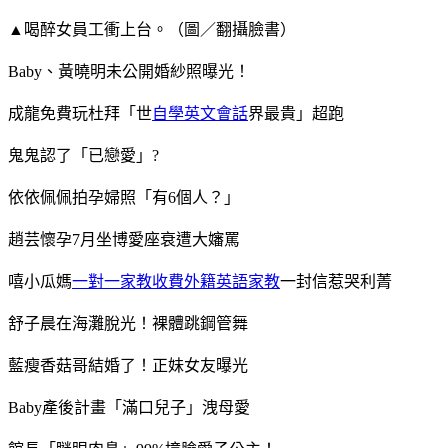
▲喝醉女員工衝上台。（圖／翻攝臉書）
Baby、黃曉明未公開婚紗照曝光！
成龍免費玩杜拜「世
自學英文會話
界最貴」超跑
鬼鬼認了「已戀愛」?
依依佩佩拍孕婦照「有6個人？」
趙芸懷孕7月坐博愛座衰遭大嬸罵
嘻小瓜媽
一對一家教收費
外籍英語家教
一封信惹哭利菁
舒子晨在海灘脫光！裸體跳鋼管舞
藍瘦香菇哥結婚了！正妹女友曝光
Baby產後計畫「滿口兒子」洩母愛