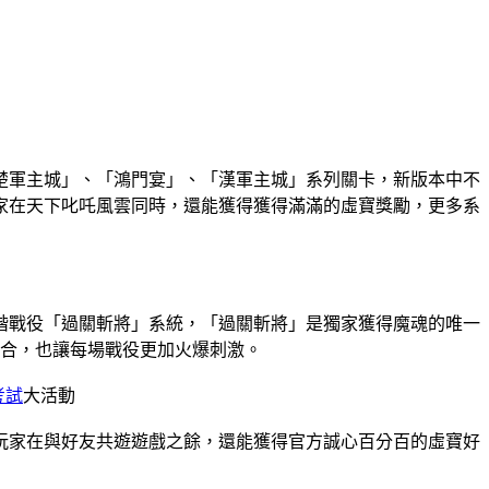
啟「楚軍主城」、「鴻門宴」、「漢軍主城」系列關卡，新版本中不
家在天下叱吒風雲同時，還能獲得獲得滿滿的虛寶獎勵，更多系
階戰役「過關斬將」系統，「過關斬將」是獨家獲得魔魂的唯一
組合，也讓每場戰役更加火爆刺激。
考試
大活動
玩家在與好友共遊遊戲之餘，還能獲得官方誠心百分百的虛寶好