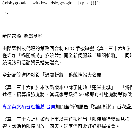
(adsbygoogle = window.adsbygoogle || []).push({});
-->
新聞來源: 遊戲基地
由酷栗科技代理的策略回合制 RPG 手機遊戲《真．三十六計
僅增加「過關斬將」系統並加開全新伺服器「過關斬將」，同
統玩法和活動資訊搶先曝光。
全新高等進階戰役「過關斬將」系統情報大公開
《真．三十六計》本次新版本中除了開啟「楚軍主城」、「鴻
途徑，招募超強魔將，當玩家等級達 50 級即有神秘魔將等
專業英文補習班推薦 台東
加開全新伺服器「過關斬將」首次盛
《真．三十六計》遊戲上市以來首次推出「限時師徒獎勵兌換
禮，該活動限時開放十四天，玩家們可要好好把握機會。