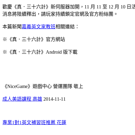
歡慶《真．三十六計》新伺服器加開，11 月 11 至 12 月
消息將陸續釋出，請玩家持續鎖定官網及官方粉絲團。
本篇新聞
嘉義英文家教班
相關連結：
※《真．三十六計》官方網站
※《真．三十六計》Android 版下載
《NiceGame》遊戲中心 營運團隊 敬上
成人美語課程 高雄
2014-11-11
專業1對1英文補習班推薦 花蓮