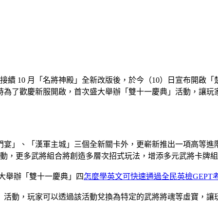
》接續 10 月「名將神殿」全新改版後，於今（10）日宣布開
時為了歡慶新服開啟，首次盛大舉辦「雙十一慶典」活動，讓玩
門宴」、「漢軍主城」三個全新關卡外，更嶄新推出一項高等進
你啟動，更多武將組合將創造多層次招式玩法，增添多元武將卡牌
大舉辦「雙十一慶典」四
怎麼學英文可快速通過全民英檢GEPT
」活動，玩家可以透過該活動兌換為特定的武將將魂等虛寶，讓