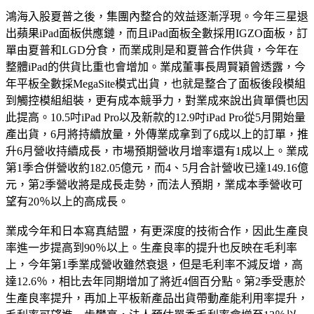
鴻海入股夏普之後，集團內整合的效益逐漸浮現。今年三星退
出蘋果iPad面板供應鏈，而且iPad面板全數採用IGZO面板，訂
單由夏普和LGD分食，而業成則是和夏普合作供貨，今年在
整體iPad的供貨比重也會增加。業成董事長周賢穎曾透露，今
年平板全數採MegaSite模式出貨，也就是整合了面板後段模組
到觸控模組組裝，更有成本競爭力，對業成來說出貨單價也因
此提高。10.5吋iPad Pro以及新款的12.9吋iPad Pro從5月開始量
產出貨，6月將持續放量，外傳業成拿到了6成以上的訂單，推
升6月營收持續成長，市場預期營收月增率還有1成以上。業成
第1季合併營收約182.05億元，而4、5月合計營收已達149.16億
元，第2季營收將是成長走勢，而法人預期，業成本季營收可
望有20％以上的高成長。
業成今年和日本寫真結盟，有更深度的技術合作，因此生產良
率進一步提高到90％以上。生產良率的提升也反映在毛利率
上，今年第1季業成營收雖然衰退，但是毛利率不減反增，高
達12.6％，相比去年同期增加了將近4個百分點。第2季受惠於
生產良率提升，再加上平板新產品出貨帶動產能利用率提升，