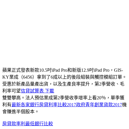
蘋果正式發表新款10.5吋iPad Pro和新版12.9吋iPad Pro，GIS-
KY業成（6456）拿到了6成以上的後段組裝與觸控模組訂單。
受惠於新產品量產出貨，以及生產良率提升，第2季營收、毛
利率可望
信貸試算表 下載
雙雙攀高。法人預估業成第2季營收季增率上看20％，單季獲
利有
最新各家銀行房貸利率比較2017
政府青年創業貨款2017
機
會賺進半個股本。
房貸款率利最低銀行比較