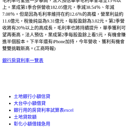
毛利率可望進一步攀高，法人預估單季毛利率會增至13％以
上。業成第1季合併營收182.05億元，季減38.54％、年減
7.08％。但是因為毛利率維持在約12.6％的高檔，營業利益約
11.6億元，稅後純益為9.31億元，每股盈餘為3.02元。第2季營
收將有20％以上的高成長，毛利率也將持續提升，單季獲利可
望再衝高，法人預估，業成第2季每股盈餘上看5元，有機會賺
進半個股本。下半年還有iPhone加持，今年營收、獲利有機會
雙雙挑戰新高。(工商時報)
銀行房貸利率一覽表
土地銀行小額信貸
大台中小額借貸
銀行用的房貸利率試算表excel
土地貸款額
彰化小額借錢急用