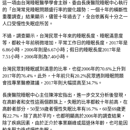
這一項由台灣睡眠醫學學會主辦、委由長庚醫院睡眠中心執行
的「台灣常見睡眠問題盛行率的變化趨勢：一個十年的橫斷性
重覆調查」結果顯示，儘管十年過去了，全台依舊有十分之一
人口受慢性失眠症所苦。
不過，調查顯示，台灣民眾十年來的睡眠長度、睡眠滿意度
等，都較十年前稍微增加，平常工作日的睡眠長度，2017年是
6.86小時，2006年則是6.67小時；假日的睡眠長度2017年是
7.51小時，2006年則為7.40小時。
台灣民眾對睡眠感到滿意的比率，也從2006年的70.6%上升到
2017年的76.4%。此外，十年前只有20.2%民眾遇到睡眠問題
會找專業醫療建議，2017年則大幅提高至34.7%。
長庚醫院睡眠中心主任陳濘宏指出，進一步交叉分析後發現，
在高齡者和女性這兩個群族上，失眠的比率都較十年前高，在
高齡者部分，50至59歲者慢性失眠比率有16.7%，60至69歲更
有22.7%，除了高於平均，也都明顯高於2006年的調查結果，
除了疾病因素，由於正介於事業巔峰或屆退休年齡，也可能因
較多壓力造成慢性失眠。