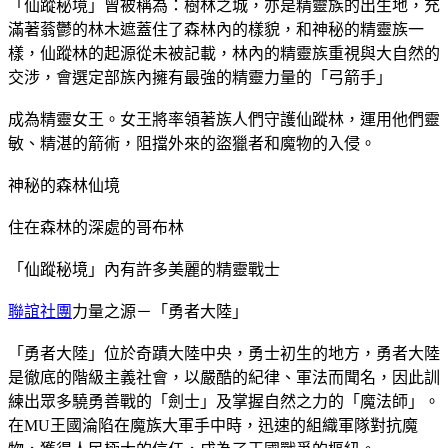
「仙蹤秘境」曾被稱為：樹林之城，亦是精靈族的出生地，充
滿著蓊鬱的林木遮蓋住了森林內的樣貌，和神秘的精靈族一
樣，仙蹤林的起源從未被記載，林內的精靈族重視與大自然的
交涉，會選定部族內擁有最強的精靈力量的「弓箭手」
成為精靈女王。女王將率領著族人們守護仙蹤林，運用他們靈
敏、精湛的箭術，阻擋外來的盜獵者和魔物的入侵。
神秘的森林仙境
住在森林的深處的哥布林
「仙蹤秘境」內有許多美麗的精靈戰士
聯誼社團
力量之源－「勇者大陸」
「勇者大陸」位於奇蹟大陸中央，勇士初生的地方，勇者大陸
是徹底的階級主義社會，以嚴酷的紀律、軍法而聞名，因此訓
練出眾多驍勇善戰的「劍士」及掌握自然之力的「魔法師」。
在MU王國淪陷在魔族大軍手中時，迅速的組織軍隊對抗魔