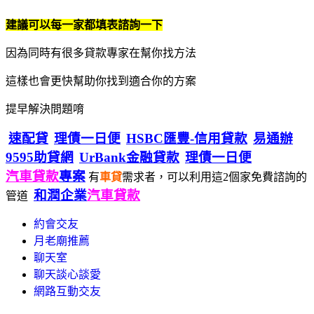
建議可以每一家都填表諮詢一下
因為同時有很多貸款專家在幫你找方法
這樣也會更快幫助你找到適合你的方案
提早解決問題唷
速配貸
理債一日便
HSBC匯豐-信用貸款
易通辦
9595助貸網
UrBank金融貸款
理債一日便
汽車貸款
專案
有
車貸
需求者，可以利用這2個家免費諮詢的
和潤企業
汽車貸款
管道
約會交友
月老廟推薦
聊天室
聊天談心談愛
網路互動交友