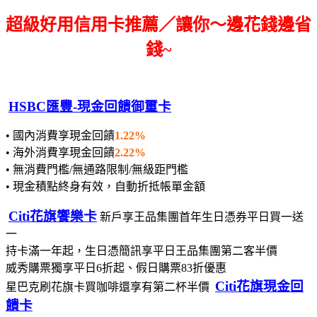
超級好用信用卡推薦／讓你～邊花錢邊省
錢~
HSBC匯豐-現金回饋御璽卡
• 國內消費享現金回饋
1.22%
• 海外消費享現金回饋
2.22%
• 無消費門檻/無通路限制/無級距門檻
• 現金積點終身有效，自動折抵帳單金額
Citi花旗饗樂卡
新戶享王品集團首年生日憑券平日買一送
一
持卡滿一年起，生日憑簡訊享平日王品集團第二客半價
威秀購票獨享平日6折起、假日購票83折優惠
Citi花旗現金回
星巴克刷花旗卡買咖啡還享有第二杯半價
饋卡