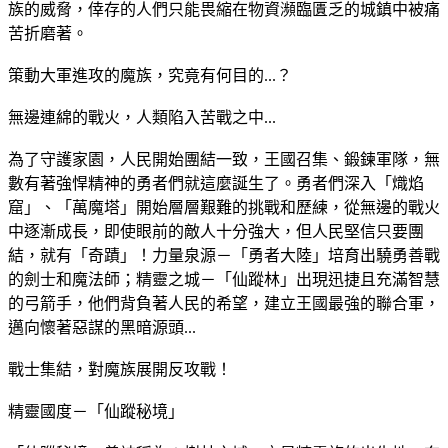
族的威脅，倖存的人們只能畏縮在物資瀕臨匱乏的城鎮中被痛
苦折磨著。
策動大軍進攻的魔族，究竟有何目的...？
無邊連綿的戰火，人類陷入苦戰之中...
為了守護家園，人民開始團結一致，王國召集、鍛鍊軍隊，無
數有著強悍精神的勇者們就這麼誕生了。勇者們深入「熾焰
窟」、「萬魔塔」開始層層艱難的挑戰和歷練，從無邊的戰火
中逐漸成長，即使眼前的敵人十分強大，但人民堅信只要團
結，就有「奇蹟」！力量泉源－「勇者大陸」培育出驍勇善戰
的劍士和魔法師；精靈之城－「仙蹤林」出現迅捷且充滿智慧
的弓箭手，他們背負著人民的希望，建立王國最強的聯合軍，
邁向懷著惡謀的黑暗源頭...
戰士集結，對魔族展開反攻戰！
精靈國度－「仙蹤秘境」