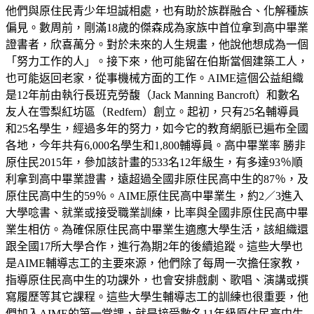
他們與原住民青少年坦誠相處，也有助於族群融合、化解種族
偏見。數周前，剛滿18歲的傑森成為家族中首位拿到高中畢業
證書者，欣喜萬分。對於未來的人生規畫，他說他想成為一個
「努力工作的人」。接下來，他可能留在伯斯當個建築工人，
也可能返回老家，從事機械方面的工作。AIME這個公益組織
是12年前由執行長班克勞馥（Jack Manning Bancroft）和數名
友人在雪梨紅坊區（Redfern）創立。起初，只有25名輔導員
和25名學生，經過多年的努力，如今它的教育網脈已遍布全國
各地，今年共有6,000名學生和1,800輔導員。高中畢業率 勝非
原住民2015年，參加該計畫的533名12年級生，有多達93％順
利拿到高中畢業證書，遠超過全國非原住民高中生的87％，及
原住民高中生的59％。AIME原住民高中畢業生，約2／3進入
大學唸書、就業或接受職業訓練，比率與全國非原住民高中畢
業生相仿。為確保原住民高中畢業生適應大學生活，該組織還
跟全國17所大學合作，進行為期2年的後續追蹤。這些大學也
是AIME輔導志工的主要來源，他們除了每周一次擔任家教，
指導原住民高中生的功課外，也會安排戲劇、歌唱、演講或撰
寫履歷等其它課程。這些大學生輔導志工的訓練也很重要，他
們加入AIME的第一堂課，就是接受數名11年級原住民高中生