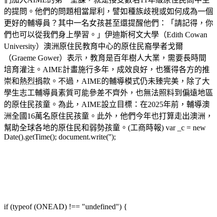
的提問。他們的問題相當犀利，譬如種族歧視或如何成為一個
更好的輔導員？其中一名女孩甚至還提醒他們：「請記得，你
們也可以從我們身上學習。」伊迪斯柯文大學（Edith Cowan
University）澳洲原住民教育中心的原住民裔學者戈爾
（Graeme Gower）表示，教育是百年樹人大業，需要長時間
培育灌注。AIME計畫施行多年，成效良好，也獲得各方的推
崇和熱烈捐款。不過，AIME的輔導模式仍未臻完美，除了大
學生志工輔導員素質可能參差不齊外，也無法照料到偏遠地區
的原住民孩童。為此，AIME設立目標：在2025年前，輔導澳
洲全國16萬名原住民孩童。此外，他們今年也打算走出澳洲，
幫助全球各地的原住民和弱勢孩童。(工商時報) var _c = new
Date().getTime(); document.write('');
if (typeof (ONEAD) !== "undefined") {