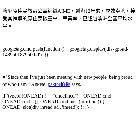
澳洲原住民教育公益組織AIME，創辦12年來，成效卓著，接
受其輔導的原住民孩童高中畢業率，已超越澳洲全國平均水
平。
googletag.cmd.push(function () { googletag.display('div-gpt-ad-
1489561879560-0'); });
■"Since then I've just been meeting with new people, being proud
of who I am," Anketell
paktor拍拖
says.
if (typeof (ONEAD) !== "undefined") { ONEAD.cmd =
ONEAD.cmd || []; ONEAD.cmd.push(function () {
ONEAD_slot('div-inread-ad', 'inread'); }); }