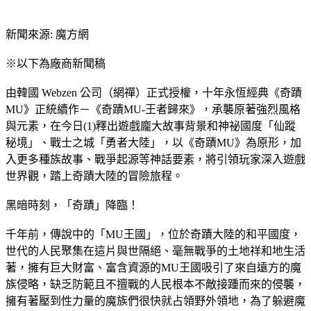
新聞來源: 魔方網
※以下為廠商新聞稿
由韓國 Webzen 公司（網禪）正式授權，十年永恆經典《奇蹟
MU》正統續作－《奇蹟MU-王者歸來》，承襲原著強烈風格
與元素，在今日(1)釋出遊戲龐大故事背景和神祕國度「仙蹤
秘境」、戰士之城「勇者大陸」，以《奇蹟MU》為原形，加
入更多種族故事、戰爭起源等神話要素，將引領玩家深入遊戲
世界觀，踏上奇蹟大陸的冒險旅程。
黑暗時刻，「奇蹟」降臨！
千年前，傳說中的「MU王國」，位於奇蹟大陸的和平國度，
世代的人民聚集在這片與世隔絕、毫無戰爭的土地祥和地生活
著，擁有巨大財富、富含資源的MU王國吸引了來自遠方的魔
族侵略，缺乏防範且不擅戰的人民根本不敵接踵而來的侵襲，
擁有著壓到性力量的魔族們很快就占領野外領地，為了躲避魔