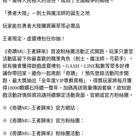
物，獲得人民極大的信任，成為了王國戰爭的樞紐。
「勇者大陸」－劍士與魔法師的誕生之地
玩家能在勇者大陸購買藥草等必需品
王者限定，虛寶禮包任你抽！
《奇蹟MU-王者歸來》首波粉絲團活動正式開跑，玩家只要至
活動區留下你最喜歡的職業角色（劍士、魔法師、弓箭手），
就有機會獲得遊戲虛寶禮包、GASH、LINE點數等眾多好禮
讓你帶回家，邀你一起再創「奇蹟」！預先登錄活動同步開
跑，最大獎抽出「全年度VIP尊爵資格」，得獎玩家將每月獲
得10000顆鑽石持續一整年，加碼再送限量傳說套裝！欲知遊
戲活動詳情與資訊請持續鎖定活動頁面、官網或官方粉絲團。
※《奇蹟MU-王者歸來》官方網站：
※《奇蹟MU-王者歸來》官方粉絲團：
※《奇蹟MU-王者歸來》粉絲團活動：