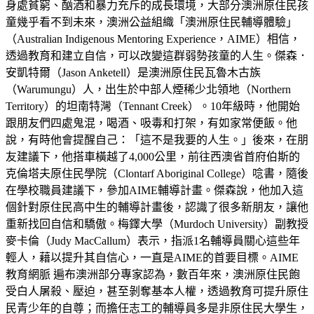
身處貧窮、酗酒和暴力充斥的成長環境，大部分澳洲原住民孩
童幾乎看不到未來，澳洲公益組織「澳洲原住民輔導體驗」
（Australian Indigenous Mentoring Experience，AIME）相信，
透過教育和建立自信，可以改變這群弱勢孩童的人生。傑森．
安凱特爾（Jason Anketell）是澳洲原住民瓦魯木古族
（Warumungu）人，出生於中部人煙稀少北領地（Northern
Territory）的坦南特灣（Tennant Creek）。10年級時，他開始
跟朋友們四處鬼混，喝酒、吸毒和打架，有如家常便飯。他
說，有時他會提醒自己：「這不是我要的人生。」後來，在朋
友建議下，他搭車橫越了4,000公里，前往西澳省首府伯斯的
克倫塔夫原住民學院（Clontarf Aboriginal College）唸書，隨後
在學校職員建議下，參加AIME輔導計畫。傑森說，他加入這
個針對原住民高中生的輔導計畫後，認識了很多新朋友，讓他
重新找回自信和驕傲。梅鐸大學（Murdoch University）副教授
麥卡倫（Judy MacCallum）表示，指派1名輔導員關心這些年
輕人，藉以提升其自信心，一直是AIME的首要目標。AIME
教育網脈 遍布澳洲部分專家認為，數百年來，澳洲原住民飽
受白人屠殺、壓迫，甚至剝奪基本人權，透過教育可提升原住
民青少年的自尊；而擔任志工的輔導員多是非原住民大學生，