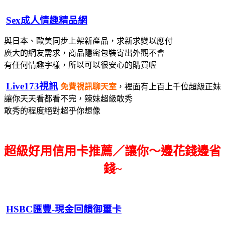
Sex成人情趣精品網
與日本、歐美同步上架新產品，求新求變以應付
廣大的網友需求，
商品隱密包裝寄出
外觀不會
有任何情趣字樣，所以可以很安心的購買喔
Live173視訊
免費視訊聊天室
，裡面有上百上千位超級正妹
讓你天天看都看不完，辣妹超級敢秀
敢秀的程度絕對超乎你想像
超級好用信用卡推薦／讓你～邊花錢邊省
錢~
HSBC匯豐-現金回饋御璽卡