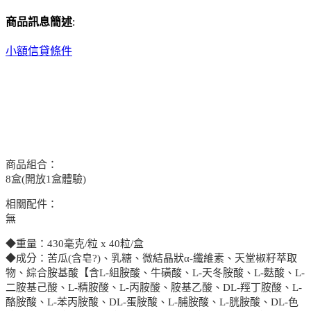
商品訊息簡述
:
小額信貸條件
商品組合：
8盒(開放1盒體驗)
相關配件：
無
◆重量：430毫克/粒 x 40粒/盒
◆成分：苦瓜(含皂?)、乳糖、微結晶狀α-纖維素、天堂椒籽萃取
物、綜合胺基酸【含L-組胺酸、牛磺酸、L-天冬胺酸、L-麩酸、L-
二胺基己酸、L-精胺酸、L-丙胺酸、胺基乙酸、DL-羥丁胺酸、L-
酪胺酸、L-苯丙胺酸、DL-蛋胺酸、L-脯胺酸、L-胱胺酸、DL-色