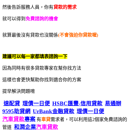
然後告訴服務人員，你有
貸款的需求
就可以得到
免費諮詢的機會
就算最後沒有貸款也沒關係
(不會強迫你貸款喔)
建議可以每一家都填表諮詢一下
因為同時有很多貸款專家在幫你找方法
這樣也會更快幫助你找到適合你的方案
提早解決問題唷
速配貸
理債一日便
HSBC匯豐-信用貸款
易通辦
9595助貸網
UrBank金融貸款
理債一日便
汽車貸款
專案
有
車貸
需求者，可以利用這2個家免費諮詢的
和潤企業
汽車貸款
管道