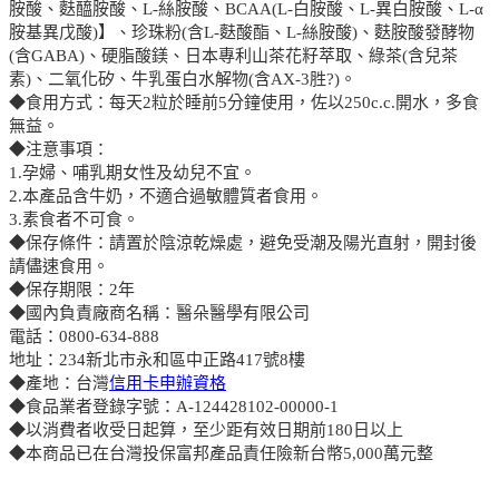
胺酸、麩醯胺酸、L-絲胺酸、BCAA(L-白胺酸、L-異白胺酸、L-α
胺基異戊酸)】、珍珠粉(含L-麩酸酯、L-絲胺酸)、麩胺酸發酵物
(含GABA)、硬脂酸鎂、日本專利山茶花籽萃取、綠茶(含兒茶
素)、二氧化矽、牛乳蛋白水解物(含AX-3胜?)。
◆食用方式：每天2粒於睡前5分鐘使用，佐以250c.c.開水，多食
無益。
◆注意事項：
1.孕婦、哺乳期女性及幼兒不宜。
2.本產品含牛奶，不適合過敏體質者食用。
3.素食者不可食。
◆保存條件：請置於陰涼乾燥處，避免受潮及陽光直射，開封後
請儘速食用。
◆保存期限：2年
◆國內負責廠商名稱：醫朵醫學有限公司
電話：0800-634-888
地址：234新北市永和區中正路417號8樓
◆產地：台灣
信用卡申辦資格
◆食品業者登錄字號：A-124428102-00000-1
◆以消費者收受日起算，至少距有效日期前180日以上
◆本商品已在台灣投保富邦產品責任險新台幣5,000萬元整