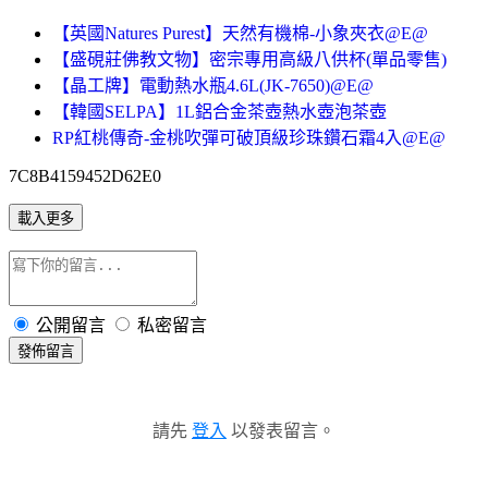
【英國Natures Purest】天然有機棉-小象夾衣@E@
【盛硯莊佛教文物】密宗專用高級八供杯(單品零售)
【晶工牌】電動熱水瓶4.6L(JK-7650)@E@
【韓國SELPA】1L鋁合金茶壺熱水壺泡茶壺
RP紅桃傳奇-金桃吹彈可破頂級珍珠鑽石霜4入@E@
7C8B4159452D62E0
載入更多
公開留言
私密留言
發佈留言
請先
登入
以發表留言。