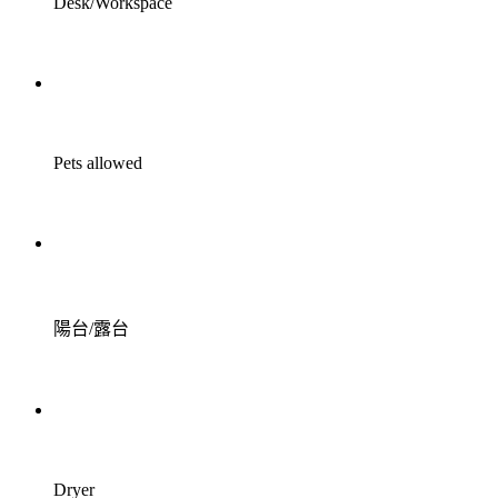
Desk/Workspace
Pets allowed
陽台/露台
Dryer