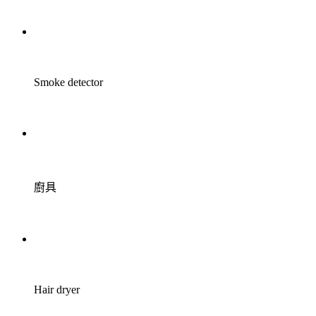
Smoke detector
廚具
Hair dryer