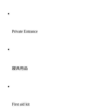
Private Entrance
寢具用品
First aid kit