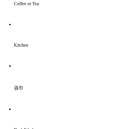
Coffee or Tea
Kitchen
浴巾