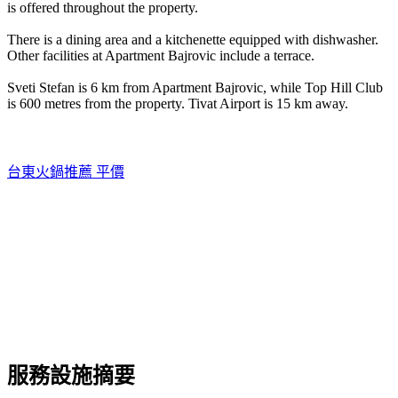
is offered throughout the property.
There is a dining area and a kitchenette equipped with dishwasher.
Other facilities at Apartment Bajrovic include a terrace.
Sveti Stefan is 6 km from Apartment Bajrovic, while Top Hill Club
is 600 metres from the property. Tivat Airport is 15 km away.
台東火鍋推薦 平價
服務設施摘要