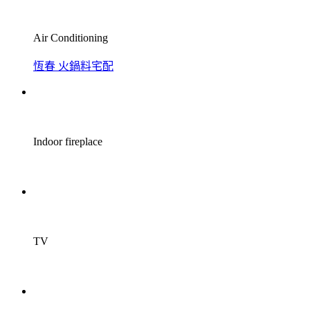
Air Conditioning
恆春 火鍋料宅配
Indoor fireplace
TV