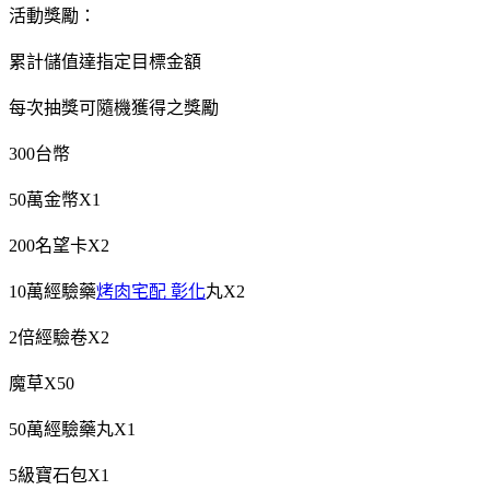
活動獎勵：
累計儲值達指定目標金額
每次抽獎可隨機獲得之獎勵
300台幣
50萬金幣X1
200名望卡X2
10萬經驗藥
烤肉宅配 彰化
丸X2
2倍經驗卷X2
魔草X50
50萬經驗藥丸X1
5級寶石包X1