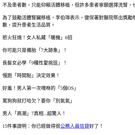
不及患者數，只能仰賴活體移植，但許多患者寧願選擇洗腎，
為了鼓勵活體腎臟移植，李伯璋表示，健保署對醫院祭出獎勵
數，提升患者生活品質。
慾火狂燒！女人私藏「暖機」6招
你可能只是備胎「7大跡象」！
長髮女必學「9種性愛挑逗」！
慢跑「時間點」決定效果！
好羞！男人第一次嘿咻的「5個OS」
罵狗狗就打哈欠？要你「別氣氣」
男人「高潮」7真相...超驚人！
15件事證明：你已經做得很
公務人員信貸
好了！