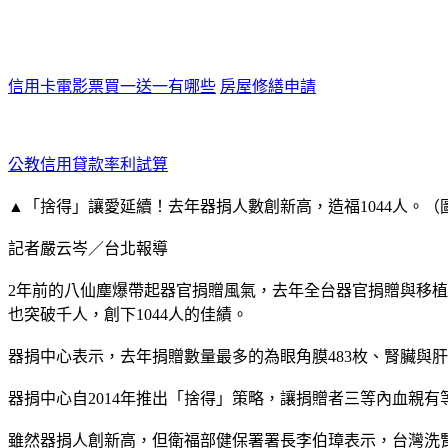
信用卡電影票買一送一有哪些
房屋修繕申請
公教信用貸款率利試算
▲「捨得」讓愛延續！去年器捐人數創新高，造福1044人。
記者嚴云岑／台北報導
2年前的八仙塵爆帶起器官捐贈風氣，去年全台器官捐贈與移植
也突破千人，創下1044人的佳績。
器捐中心表示，去年捐贈數量最多的為眼角膜483枚、腎臟與肝
器捐中心自2014年推出「捨得」策略，讓捐贈者三等內血親
雖然器捐人創新高，但衛福部健保署署長李伯璋表示，台灣洗