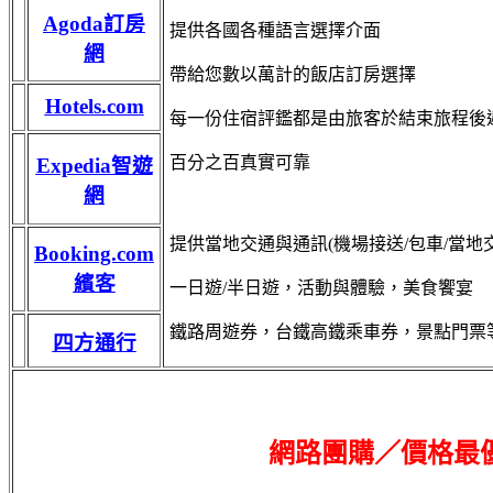
Agoda訂房
提供各國各種語言選擇介面
網
帶給您數以萬計的飯店訂房選擇
Hotels.com
每一份住宿評鑑都是由旅客於結束旅程後
百分之百真實可靠
Expedia智遊
網
提供當地交通與通訊(機場接送/包車/當地交通?
Booking.com
繽客
一日遊/半日遊，活動與體驗，美食饗宴
鐵路周遊券，台鐵高鐵乘車券，景點門票
四方通行
網路團購／價格最