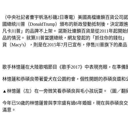
（中央社記者曹宇帆洛杉磯2日專電）美國高檔連鎖百貨公司諾斯壯（
國總統川普（DonaldTrump）頒布的新政發動抵制後，決
凡卡川普」的品牌不上架。 諾斯壯連鎖百貨是從2011年起
品的情況。 就算川普當選總統，網友發起的「抓住你的錢包」（Gr
貨（Macy's），則是在2015年7月已宣布，停售川普旗下的
歌手林憶蓮在大陸歌唱節目《歌手2017》中表現亮眼，在準
林憶蓮和恭碩良帶著愛犬在公園約會，個性開朗的恭碩良還和
▲林憶蓮（左）在一旁微笑看恭碩良與毛小孩玩耍。（圖／翻攝自南方
今年已50歲的林憶蓮曾與李宗盛有過6年婚姻，現在與恭碩良
滿意。