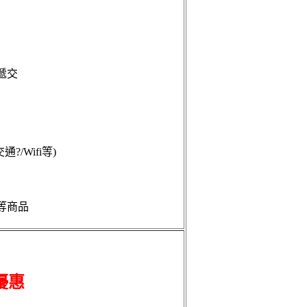
遞交
/Wifi等)
等商品
優惠