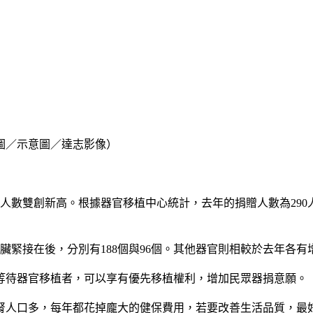
（圖／示意圖／達志影像）
人數雙創新高。根據器官移植中心統計，去年的捐贈人數為290人
臟緊接在後，分別有188個與96個。其他器官則相較於去年各
有等待器官移植者，可以享有優先移植權利，增加民眾器捐意願。
腎人口多，每年都花掉龐大的健保費用，若要改善生活品質，最