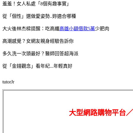
羞羞！女人私處「8個有趣事實」
從「個性」選做愛姿勢..妳適合哪種
大火後林杰樑提醒：吃高纖
高雄小額借款5萬
少肥肉
高潮感覺？女網友親身經驗告訴你
多久洗一次頭最好？醫師回答超海派
從「金錢觀念」看年紀...年輕真好
tutorJr
大型網路購物平台／