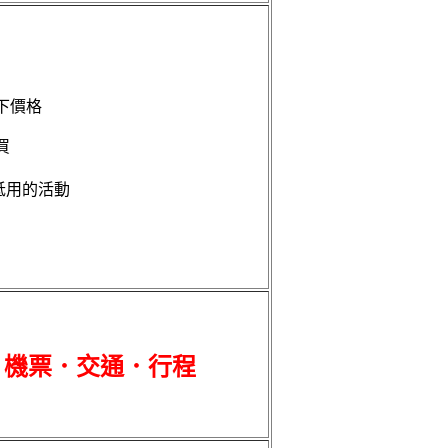
下價格
買
抵用的活動
．機票．交通．行程