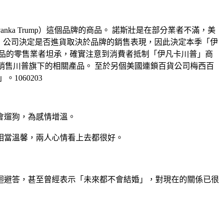
nka Trump）這個品牌的商品。 諾斯壯是在部分業者不滿，美
的聲明，公司決定是否進貨取決於品牌的銷售表現，因此決定本季「伊
商品的零售業者坦承，確實注意到消費者抵制「伊凡卡川普」商
生意或銷售川普旗下的相關產品。 至於另個美國連鎖百貨公司梅西百
1060203
會遛狗，為感情增溫。
相當溫馨，兩人心情看上去都很好。
迂迴避答，甚至曾經表示「未來都不會結婚」，對現在的關係已很