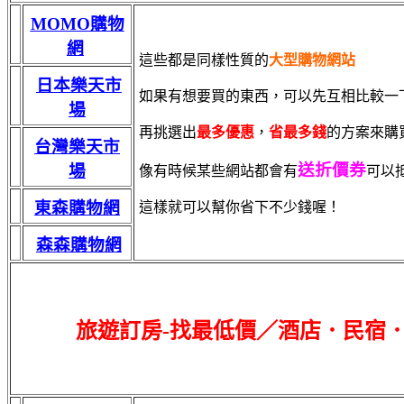
MOMO購物
網
這些都是同樣性質的
大型購物網站
日本樂天市
如果有想要買的東西，可以先互相比較一
場
再挑選出
最多優惠
，
省最多錢
的方案來購
台灣樂天市
送折價券
場
像有時候某些網站都會有
可以
東森購物網
這樣就可以幫你省下不少錢喔！
森森購物網
旅遊訂房-找最低價／酒店．民宿