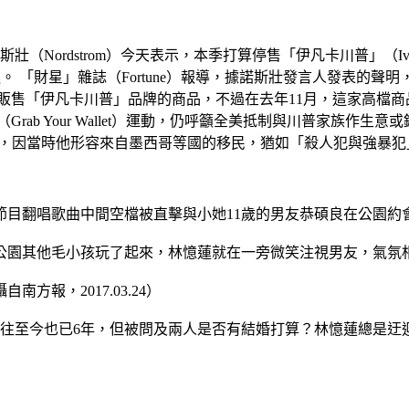
Nordstrom）今天表示，本季打算停售「伊凡卡川普」（Iva
定跟進。 「財星」雜誌（Fortune）報導，據諾斯壯發言人發表
開始販售「伊凡卡川普」品牌的商品，不過在去年11月，這家高檔
ab Your Wallet）運動，仍呼籲全美抵制與川普家族作
產品，因當時他形容來自墨西哥等國的移民，猶如「殺人犯與強暴犯」。
備節目翻唱歌曲中間空檔被直擊與小她11歲的男友恭碩良在公園約
公園其他毛小孩玩了起來，林憶蓮就在一旁微笑注視男友，氣氛
報，2017.03.24）
交往至今也已6年，但被問及兩人是否有結婚打算？林憶蓮總是