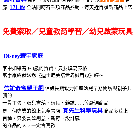
新奇、又好玩的有趣商品，又是以
超值團購價
供
17Life
應
全站同時有千項商品熱銷，每天近百檔新商品上架
免費索取／兒童教育學習／幼兒啟蒙玩具
Disney寰宇家庭
家中如果有0~3歲的寶寶，只要填寫表格
寰宇家庭就送您《迪士尼美語世界試用包》喔～
信誼奇蜜親子網
信誼長期致力推廣幼兒早期閱讀與親子共
讀的
一貫主張，販售書藉、玩具、雜誌……等嚴選商品
賽先生科學玩具
是一個專業的線上兒童書店
商品多達上
百種，只要喜歡創意、新奇、設計感
的商品的人，一定會喜歡