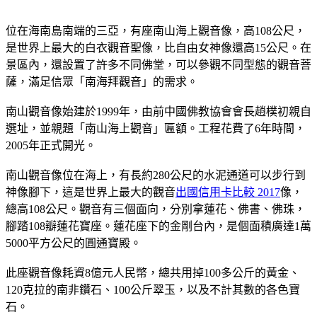
位在海南島南端的三亞，有座南山海上觀音像，高108公尺，
是世界上最大的白衣觀音聖像，比自由女神像還高15公尺。在
景區內，還設置了許多不同佛堂，可以參觀不同型態的觀音菩
薩，滿足信眾「南海拜觀音」的需求。
南山觀音像始建於1999年，由前中國佛教協會會長趙樸初親自
選址，並親題「南山海上觀音」匾額。工程花費了6年時間，
2005年正式開光。
南山觀音像位在海上，有長約280公尺的水泥通道可以步行到
神像腳下，這是世界上最大的觀音
出國信用卡比較 2017
像，
總高108公尺。觀音有三個面向，分別拿蓮花、佛書、佛珠，
腳踏108瓣蓮花寶座。蓮花座下的金剛台內，是個面積廣達1萬
5000平方公尺的圓通寶殿。
此座觀音像耗資8億元人民幣，總共用掉100多公斤的黃金、
120克拉的南非鑽石、100公斤翠玉，以及不計其數的各色寶
石。