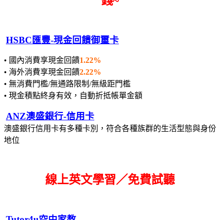
錢~
HSBC匯豐-現金回饋御璽卡
• 國內消費享現金回饋
1.22%
• 海外消費享現金回饋
2.22%
• 無消費門檻/無通路限制/無級距門檻
• 現金積點終身有效，自動折抵帳單金額
ANZ澳盛銀行-信用卡
澳盛銀行信用卡有多種卡別，符合各種族群的生活型態與身份
地位
線上英文學習／免費試聽
Tutor4u空中家教