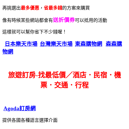
再挑選出
最多優惠
，
省最多錢
的方案來購買
送折價券
像有時候某些網站都會有
可以抵用的活動
這樣就可以幫你省下不少錢喔！
日本樂天市場
台灣樂天市場
東森購物網
森森購
物網
旅遊訂房-找最低價／酒店．民宿．機
票．交通．行程
Agoda訂房網
提供各國各種語言選擇介面