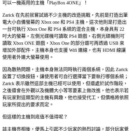
可以一機兩用的主機「PlayBox 4ONE」！
Zarick 在先前就嘗試過不少主機的改造挑戰，先前是打造出筆
電大小自備螢幕的 Xbox one 和 PS4 主機，這次他則是打造出
一台可執行 Xbox One 和 PS4 系統的混合主機，本身具有 22
吋大的螢幕，左側光碟機可讀取 PS4 遊戲，右側光碟機則可
讀取 Xbox ONE 遊戲，Xbox One 的部分還可再透過 USB 來
增加外部配件，主機本身也支援 Wifi 連線，也有 HDMI 線讓
使用者外連大螢幕使用。
因為散熱問題，主機本身無法同時執行兩個系統，因此 Zarick
設置了切換按鈕，讓使用者可自行選擇當下要執行哪個系統；
Zarick 表示雖然這部主機已經可以使用，但還處於試作階段，
之後還會在外觀以及機體大小等等要素上做改進，他也表示若
有玩家對這類型的主機有興趣，他也接受代工，但價格將依照
玩家所提出的要求而定。
但這樣的主機到底值不值得呢？
該主機亮相後，便馬上引起不少玩家的熱烈討論，部分玩家覺