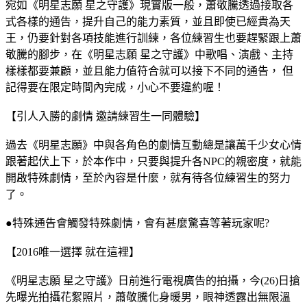
宛如《明星志願 星之守護》現實版一般，蕭敬騰透過接取各
式各樣的通告，提升自己的能力素質，並且即使已經貴為天
王，仍要針對各項技能進行訓練，各位練習生也要趕緊跟上蕭
敬騰的腳步，在《明星志願 星之守護》中歌唱、演戲、主持
樣樣都要兼顧，並且能力值符合就可以接下不同的通告， 但
記得要在限定時間內完成，小心不要違約喔！
【引人入勝的劇情 邀請練習生一同體驗】
過去《明星志願》中與各角色的劇情互動總是讓萬千少女心情
跟著起伏上下，於本作中，只要與提升各NPC的親密度，就能
開啟特殊劇情，至於內容是什麼，就有待各位練習生的努力
了。
●特殊通告會觸發特殊劇情，會有甚麼驚喜等著玩家呢?
【2016唯一選擇 就在這裡】
《明星志願 星之守護》日前進行電視廣告的拍攝，今(26)日搶
先曝光拍攝花絮照片，蕭敬騰化身暖男，眼神透露出無限溫