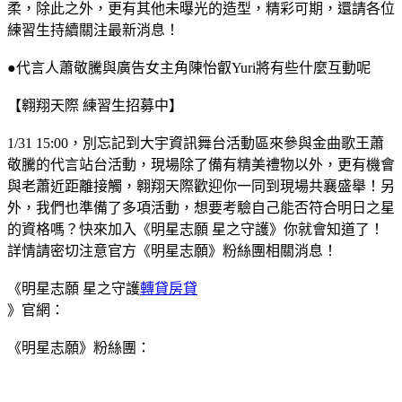
柔，除此之外，更有其他未曝光的造型，精彩可期，還請各位
練習生持續關注最新消息！
●代言人蕭敬騰與廣告女主角陳怡叡Yuri將有些什麼互動呢
【翱翔天際 練習生招募中】
1/31 15:00，別忘記到大宇資訊舞台活動區來參與金曲歌王蕭
敬騰的代言站台活動，現場除了備有精美禮物以外，更有機會
與老蕭近距離接觸，翱翔天際歡迎你一同到現場共襄盛舉！另
外，我們也準備了多項活動，想要考驗自己能否符合明日之星
的資格嗎？快來加入《明星志願 星之守護》你就會知道了！
詳情請密切注意官方《明星志願》粉絲團相關消息！
《明星志願 星之守護
轉貸房貸
》官網：
《明星志願》粉絲團：