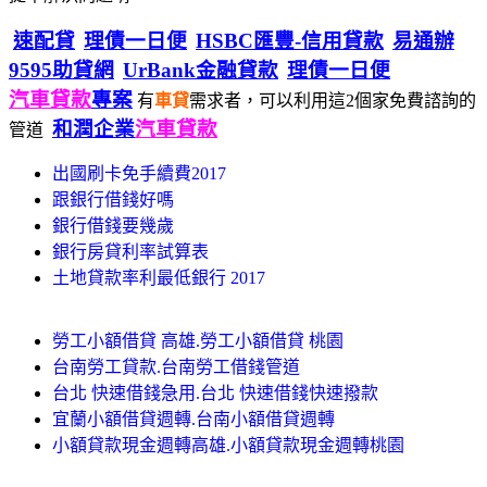
速配貸
理債一日便
HSBC匯豐-信用貸款
易通辦
9595助貸網
UrBank金融貸款
理債一日便
汽車貸款
專案
有
車貸
需求者，可以利用這2個家免費諮詢的
和潤企業
汽車貸款
管道
出國刷卡免手續費2017
跟銀行借錢好嗎
銀行借錢要幾歲
銀行房貸利率試算表
土地貸款率利最低銀行 2017
勞工小額借貸 高雄.勞工小額借貸 桃園
台南勞工貸款.台南勞工借錢管道
台北 快速借錢急用.台北 快速借錢快速撥款
宜蘭小額借貸週轉.台南小額借貸週轉
小額貸款現金週轉高雄.小額貸款現金週轉桃園