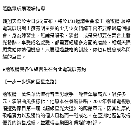
蒞臨電玩展現場指導
翱翔天際於今日(26)宣布，將於1/31邀請金曲歌王-蕭敬騰 蒞臨
電玩展現場！擁有明星夢的少男少女們請千萬不要錯過這個機
會，身為練習生，無論是唱歌、演戲，或是只想要在舞台上發
光發熱，享受成名感受，都需要經過多方面的磨練，翱翔天際
願意給你這個機會！只要經過嚴格的訓練，你也有機會成為閃
耀的巨星。
●蕭敬騰與各位練習生在台北電玩展有約
【一步一步邁向巨星之路】
蕭敬騰，著名華語流行音樂男歌手，嗓音渾厚高亢，唱腔多
元，演唱曲風多樣化。他原本在餐廳駐唱，2007年參加電視歌
唱選秀節目第一屆《超級星光大道》的踢館單元，因其雄厚的
歌唱實力以及獨特的個人風格而一戰成名。在亞洲地區皆取得
優異的銷售成績，並獲得音樂圈和傳媒的好評。