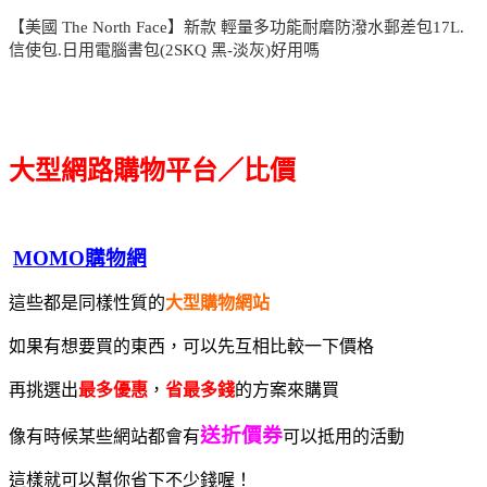
【美國 The North Face】新款 輕量多功能耐磨防潑水郵差包17L.
信使包.日用電腦書包(2SKQ 黑-淡灰)好用嗎
大型網路購物平台／比價
MOMO購物網
這些都是同樣性質的
大型購物網站
如果有想要買的東西，可以先互相比較一下價格
再挑選出
最多優惠
，
省最多錢
的方案來購買
送折價券
像有時候某些網站都會有
可以抵用的活動
這樣就可以幫你省下不少錢喔！