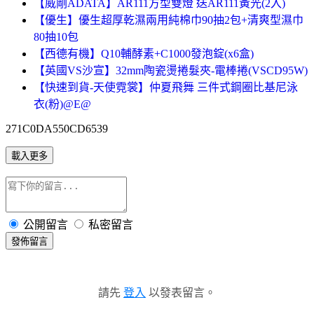
【威剛ADATA】AR111方型雙燈 送AR111黃光(2入)
【優生】優生超厚乾濕兩用純棉巾90抽2包+清爽型濕巾
80抽10包
【西德有機】Q10輔酵素+C1000發泡錠(x6盒)
【英國VS沙宣】32mm陶瓷燙捲髮夾-電棒捲(VSCD95W)
【快速到貨-天使霓裳】仲夏飛舞 三件式鋼圈比基尼泳
衣(粉)@E@
271C0DA550CD6539
載入更多
公開留言
私密留言
發佈留言
請先
登入
以發表留言。