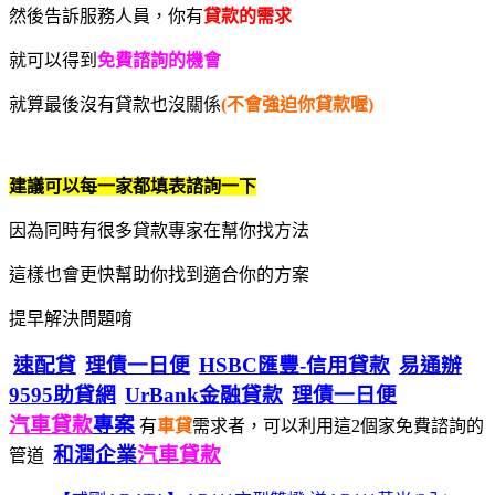
然後告訴服務人員，你有
貸款的需求
就可以得到
免費諮詢的機會
就算最後沒有貸款也沒關係
(不會強迫你貸款喔)
建議可以每一家都填表諮詢一下
因為同時有很多貸款專家在幫你找方法
這樣也會更快幫助你找到適合你的方案
提早解決問題唷
速配貸
理債一日便
HSBC匯豐-信用貸款
易通辦
9595助貸網
UrBank金融貸款
理債一日便
汽車貸款
專案
有
車貸
需求者，可以利用這2個家免費諮詢的
和潤企業
汽車貸款
管道