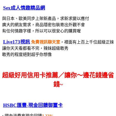
Sex成人情趣精品網
與日本、歐美同步上架新產品，求新求變以應付
廣大的網友需求，
商品隱密包裝寄出
外觀不會
有任何情趣字樣，所以可以很安心的購買喔
Live173視訊
免費視訊聊天室
，裡面有上百上千位超級正妹
讓你天天看都看不完，辣妹超級敢秀
敢秀的程度絕對超乎你想像
超級好用信用卡推薦／讓你～邊花錢邊省
錢~
HSBC匯豐-現金回饋御璽卡
• 國內消費享現金回饋
1.22%