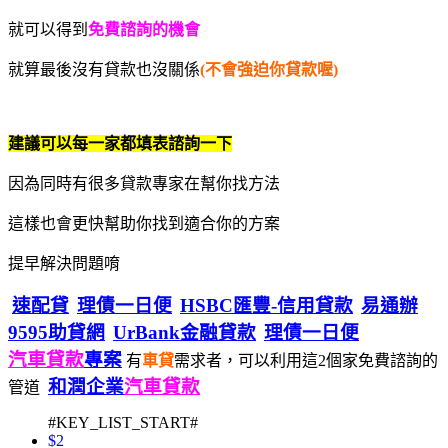
就可以得到
免費諮詢的機會
就算最後沒有貸款也沒關係
(不會強迫你貸款喔)
建議可以每一家都填表諮詢一下
因為同時有很多貸款專家在幫你找方法
這樣也會更快幫助你找到適合你的方案
提早解決問題唷
速配貸
理債一日便
HSBC匯豐-信用貸款
易通辦
9595助貸網
UrBank金融貸款
理債一日便
汽車貸款
專案
有
車貸
需求者，可以利用這2個家免費諮詢的
和潤企業
汽車貸款
管道
#KEY_LIST_START#
$2