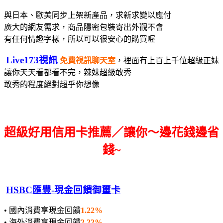
與日本、歐美同步上架新產品，求新求變以應付
廣大的網友需求，
商品隱密包裝寄出
外觀不會
有任何情趣字樣，所以可以很安心的購買喔
Live173視訊
免費視訊聊天室
，裡面有上百上千位超級正妹
讓你天天看都看不完，辣妹超級敢秀
敢秀的程度絕對超乎你想像
超級好用信用卡推薦／讓你～邊花錢邊省
錢~
HSBC匯豐-現金回饋御璽卡
• 國內消費享現金回饋
1.22%
• 海外消費享現金回饋
2.22%