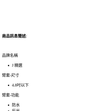
商品訊息簡述
:
品牌名稱
J 精選
臂套-尺寸
4.8吋以下
臂套-功能
防水
反光