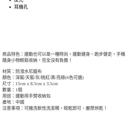
耳機孔
商品特色：運動也可以是一種時尚，運動健身、跑步健走，手機
隨身小物輕鬆收納，完全沒有負擔！
材質：防潑水尼龍布
顏色：深藍/天藍/灰/桃紅/黑/亮綠(6色可選)
尺寸：15cm x 8.5cm x 3.5cm
數量：1個
用途：運動用手臂收納包
產地：中國
注意事項：可機洗軟性洗潔精，晾乾即可、嚴禁烘乾！